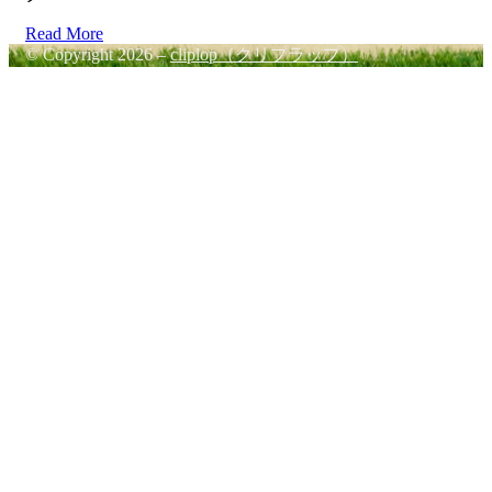
Read More
© Copyright 2026 –
cliplop（クリプラップ）
Cambium Theme by
BestBlogThemes
⋅
Powered by
WordPress