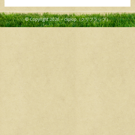
© Copyright 2026 –
cliplop（クリプラップ）
Cambium Theme by
BestBlogThemes
⋅
Powered by
WordPress