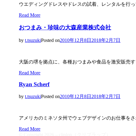
ウエディングドレスやドレスの試着、レンタルを行っ
Read More
おつまみ・珍味の大森産業株式会社
by
t.tsuzuki
Posted on
2010年12月8日
2018年2月7日
大阪の堺を拠点に、各種おつまみや食品を激安販売す
Read More
Ryan Scherf
by
t.tsuzuki
Posted on
2010年12月8日
2018年2月7日
アメリカのミネソタ州でウェブデザインのお仕事をさ
Read More
© Copyright 2026 –
cliplop（クリプラップ）