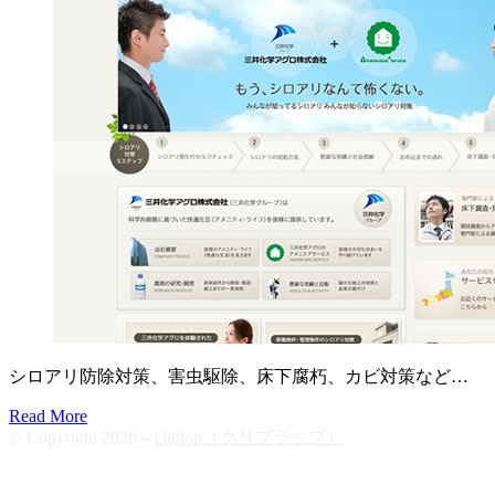
シロアリ防除対策、害虫駆除、床下腐朽、カビ対策など…
Read More
© Copyright 2026 –
cliplop（クリプラップ）
Cambium Theme by
BestBlogThemes
⋅
Powered by
WordPress