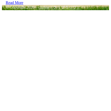
Read More
© Copyright 2026 –
cliplop（クリプラップ）
Cambium Theme by
BestBlogThemes
⋅
Powered by
WordPress