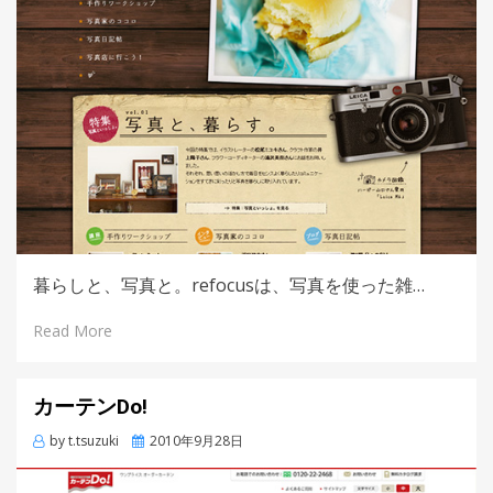
暮らしと、写真と。refocusは、写真を使った雑…
Read More
カーテンDo!
by
t.tsuzuki
Posted
2010年9月28日
on