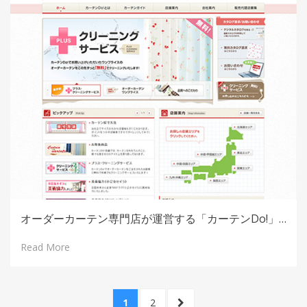
オーダーカーテン専門店が運営する「カーテンDo!」…
Read More
投
PAGE
1
PAGE
2
NEXT