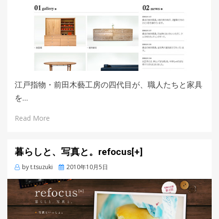
江戸指物・前田木藝工房の四代目が、職人たちと家具
を…
Read More
暮らしと、写真と。refocus[+]
by
t.tsuzuki
Posted
2010年10月5日
on