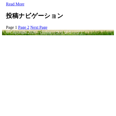
Read More
投稿ナビゲーション
Page
1
Page
2
Next Page
© Copyright 2026 –
cliplop（クリプラップ）
Cambium Theme by
BestBlogThemes
⋅
Powered by
WordPress