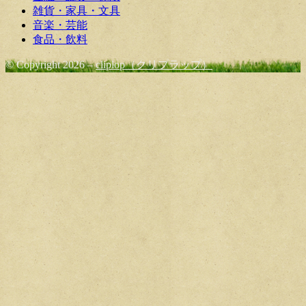
雑貨・家具・文具
音楽・芸能
食品・飲料
© Copyright 2026 –
cliplop（クリプラップ）
Cambium Theme by
BestBlogThemes
⋅
Powered by
WordPress