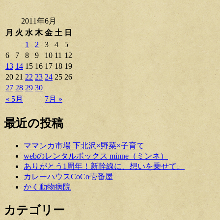
2011年6月
月
火
水
木
金
土
日
1
2
3
4
5
6
7
8
9
10
11
12
13
14
15
16
17
18
19
20
21
22
23
24
25
26
27
28
29
30
« 5月
7月 »
最近の投稿
ママンカ市場 下北沢×野菜×子育て
webのレンタルボックス minne（ミンネ）
ありがとう1周年！新幹線に、想いを乗せて。
カレーハウスCoCo壱番屋
かく動物病院
カテゴリー