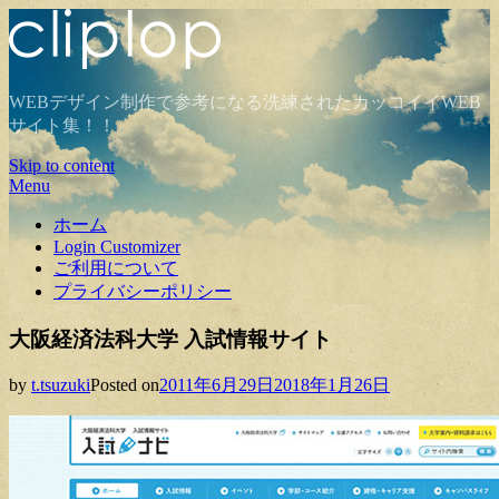
WEBデザイン制作で参考になる洗練されたカッコイイWEB
サイト集！！
Skip to content
Menu
ホーム
Login Customizer
ご利用について
プライバシーポリシー
大阪経済法科大学 入試情報サイト
by
t.tsuzuki
Posted on
2011年6月29日
2018年1月26日