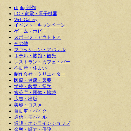
cliplop制作
PC・家電・電子機器
Web Gallery
イベント・キャンペーン
ゲーム・ホビー
スポーツ・アウトドア
その他
ファッション・アパレル
ホテル・旅館・観光
レストラン・カフェ・バー
不動産・住まい
制作会社・クリエイター
医療・健康・製薬
学校・教育・留学
官公庁・団体・地域
広告・出版
美容・コスメ
自動車・バイク
通信・モバイル
通販・オンラインショップ
金融・証券・保険