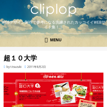
WEBデザイン制作で参考になる洗練されたカッコイイWEBサ
イト集！！
MENU
超１０大学
by
t.tsuzuki
Posted
2011年8月2日
on